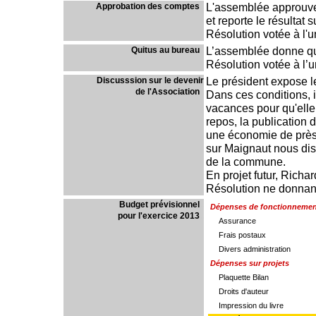
L'assemblée approuve
Approbation des comptes
..
et reporte le résultat 
Résolution votée à l'
L’assemblée donne qui
Quitus au bureau
..
Résolution votée à l’
Le président expose le
Discusssion sur le devenir
de l'Association
.
Dans ces conditions, i
vacances pour qu'elle 
repos, la publication d
une économie de près d
sur Maignaut nous dis
de la commune.
En projet futur, Richa
Résolution ne donnant
Budget prévisionnel
..
Dépenses de fonctionnemen
pour l'exercice 2013
..
....
Assurance
....
Frais postaux
....
Divers administration
Dépenses sur projets
....
Plaquette Bilan
....
Droits d'auteur
....
Impression du livre