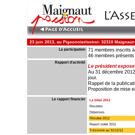
..
23 juin 2013, au Pigeonnier/octroi- 32310 Maignaut
71 membres inscrits à 
La participation
..
46 membres présents 
Rapport d'activité
..
Le président expose 
Au 31 décembre 2012, 
jour.
Rappel de la publicati
Proposition de mise e
Le rapport financier
..
Le bilan 2012
Recettes
Dépenses
Résultat 2012
Report solde 2011
Trésorerie au 31/12/12