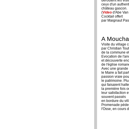
déroutent les visi
ceux d'un authen
château gascon.
(
Video
d'Abe Van
Cocktail offert
par Maignaut Pas
A Moucha
Visite du villag
par Christian To
de la commune et 
Evocation de l'an
et découverte en
de l'église roman
Avec une grande 
le Maire a fait pa
passion vraie pou
le patrimoine. Plu
qui faisaient hal
la première fois o
leur satisfaction e
souvent passés
en bordure du vil
Promenade pédest
l'Osse, en cours d