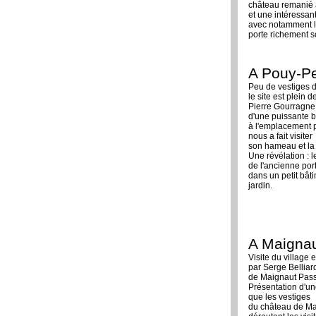
château remanié 
et une intéressan
avec notamment l'
porte richement s
A Pouy-Pe
Peu de vestiges 
le site est plein 
Pierre Gourragne,
d'une puissante b
à l'emplacement 
nous a fait visiter
son hameau et la
Une révélation : l
de l'ancienne por
dans un petit bâti
jardin.
A Maignau
Visite du village 
par Serge Belliar
de Maignaut Pas
Présentation d'u
que les vestiges
du château de Ma