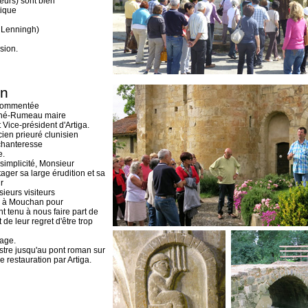
teurs) sont bien
tique
 Lenningh)
sion.
n
e commentée
uhé-Rumeau maire
Vice-président d'Artiga.
cien prieuré clunisien
chanteresse
e.
simplicité, Monsieur
rtager sa large érudition et sa
r
sieurs visiteurs
te à Mouchan pour
nt tenu à nous faire part de
t de leur regret d'être trop
lage.
re jusqu'au pont roman sur
e restauration par Artiga.