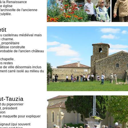
à la Renaissance
te église
archivolte de l'ancienne
culptée.
tit
du castelnau médiéval mais
de charme.
 propriétaire
âtisse construite
probable de l'ancien château
 chapelle.
es restes
te de ville désormais inclus
ment carré isolé au milieu du
t-Tauzia
et du pigeonnier
d, président
sion
ne maquette pour expliquer
ignaut (qui souvent