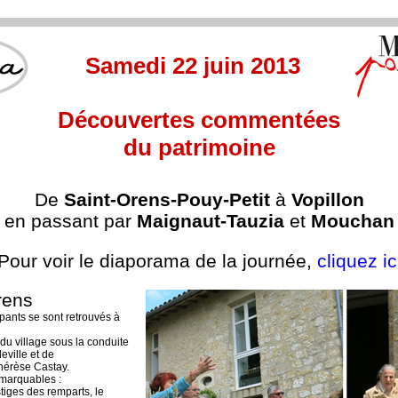
Samedi 22 juin 2013
Découvertes commentées
du patrimoine
De
Saint-Orens-Pouy-Petit
à
Vopillon
en passant par
Maignaut-Tauzia
et
Mouchan
Pour voir le diaporama de la journée,
cliquez ic
rens
ipants se sont retrouvés à
 du village sous la conduite
ville et de
érèse Castay.
emarquables :
tiges des remparts, le