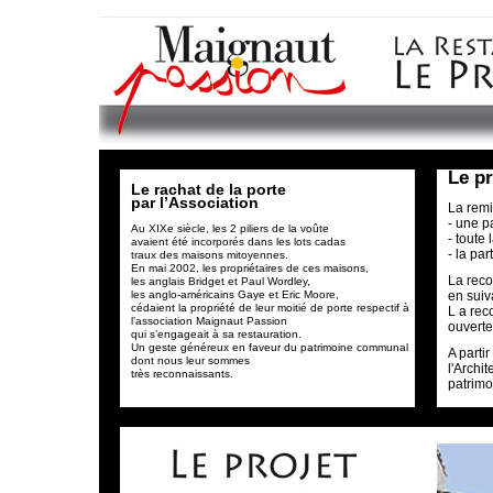
Le pr
Le rachat de la porte
par l’Association
La remi
- une p
Au XIXe siècle, les 2 piliers de la voûte
- toute
avaient été incorporés dans les lots cadas
- la par
traux des maisons mitoyennes.
En mai 2002, les propriétaires de ces maisons,
La reco
les anglais Bridget et Paul Wordley,
les anglo-américains Gaye et Eric Moore,
en suiv
cédaient la propriété de leur moitié de porte respectif à
L a rec
l’association Maignaut Passion
ouverte 
qui s’engageait à sa restauration.
Un geste généreux en faveur du patrimoine communal
A parti
dont nous leur sommes
l'Archi
très reconnaissants.
patrimo